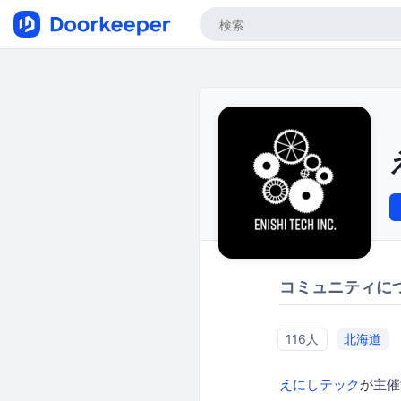
コミュニティに
116人
北海道
えにしテック
が主催