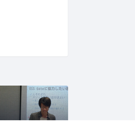
OSS Gate
1486人